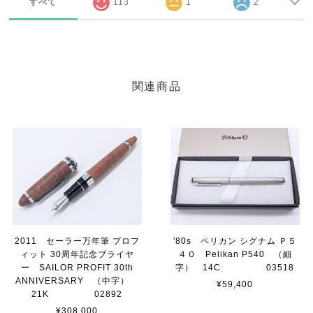
すべて
113
1
2
関連商品
2011 セーラー万年筆 プロフ
'80s ペリカン シグナム Ｐ５
ィット 30周年記念ブライヤ
４０ Pelikan P540 （細
ー SAILOR PROFIT 30th
字） 14C 03518
ANNIVERSARY （中字）
¥59,400
21K 02892
¥308,000