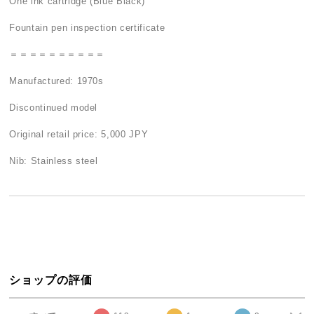
One ink cartridge (Blue Black)
Fountain pen inspection certificate
＝＝＝＝＝＝＝＝＝＝
Manufactured: 1970s
Discontinued model
Original retail price: 5,000 JPY
Nib: Stainless steel
ショップの評価