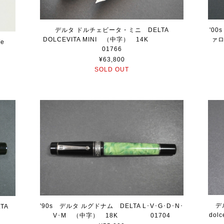
デルタ ドルチェビータ・ミニ DELTA
'0
DOLCEVITA MINI （中字） 14K
ァロ
We
01766
¥63,800
SOLD OUT
デ
'90s デルタ ルグドナム DELTA L･V･G･D･N･
TA
do
V･M （中字） 18K 01704