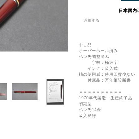
日本国内
通報する
中古品
オーバーホール済み
ペン先調整済み
字幅：極細字
インク：吸入式
軸の使用感：使用回数少ない
付属品：万年筆診断書
＝＝＝＝＝＝＝＝＝＝
1970年代製造 生産終了品
初期型
ペン先14金
吸入良好