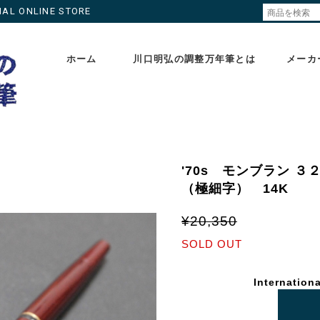
ONLINE STORE
ホーム
川口明弘の調整万年筆とは
メーカ
'70s モンブラン ３２
（極細字） 14K
¥20,350
SOLD OUT
Internationa