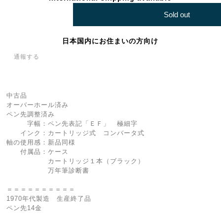
Sold out
日本国内にお住まいの方向け
通報する
中古品
オーバーホール済み
ペン先調整済み
字幅：ペン先表記「ＥＦ」 極細字
インク：カートリッジ式 コンバータ式
軸の使用感：新品同様
付属品：ケース
カートリッジ１本（ブラック）
万年筆診断書
＝＝＝＝＝＝＝＝＝＝
1970年代製造 生産終了品
ペン先14金