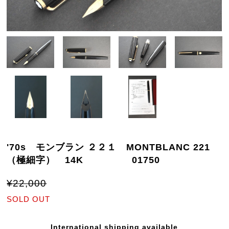
'70s モンブラン ２２１ MONTBLANC 221
（極細字） 14K 01750
¥22,000
SOLD OUT
International shipping available