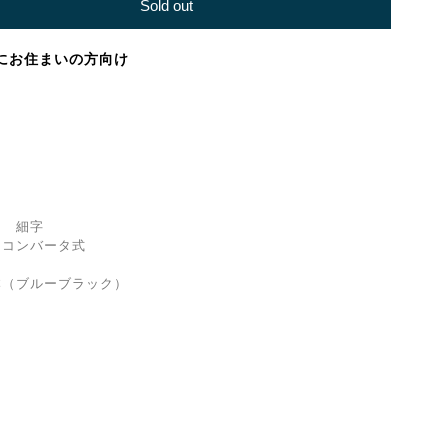
Sold out
にお住まいの方向け
 細字
コンバータ式
（ブルーブラック）