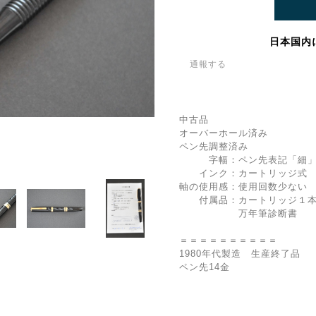
日本国内
通報する
中古品
オーバーホール済み
ペン先調整済み
字幅：ペン先表記「細」
インク：カートリッジ式 
軸の使用感：使用回数少ない
付属品：カートリッジ１本
万年筆診断書
＝＝＝＝＝＝＝＝＝＝
1980年代製造 生産終了品
ペン先14金