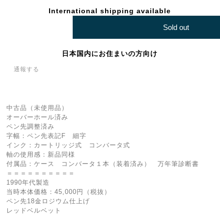
International shipping available
Sold out
日本国内にお住まいの方向け
通報する
中古品（未使用品）
オーバーホール済み
ペン先調整済み
字幅：ペン先表記F 細字
インク：カートリッジ式 コンバータ式
軸の使用感：新品同様
付属品：ケース コンバータ１本（装着済み） 万年筆診断書
＝＝＝＝＝＝＝＝＝＝
1990年代製造
当時本体価格：45,000円（税抜）
ペン先18金ロジウム仕上げ
レッドベルベット