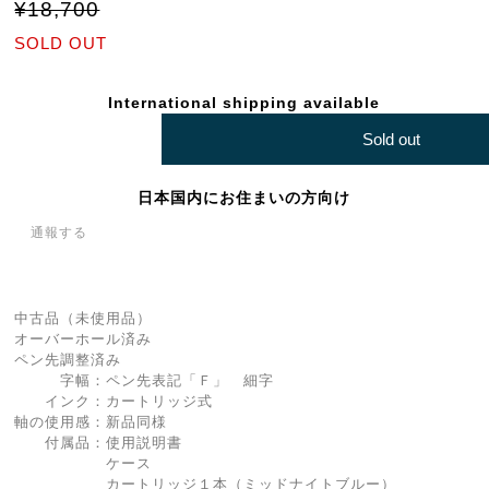
¥18,700
SOLD OUT
International shipping available
Sold out
日本国内にお住まいの方向け
通報する
中古品（未使用品）
オーバーホール済み
ペン先調整済み
字幅：ペン先表記「Ｆ」 細字
インク：カートリッジ式
軸の使用感：新品同様
付属品：使用説明書
ケース
カートリッジ１本（ミッドナイトブルー）