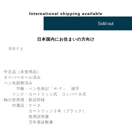
International shipping available
Sold out
日本国内にお住まいの方向け
通報する
中古品（未使用品）
オーバーホール済み
ペン先調整済み
字幅：ペン先表記「Ｈ-Ｆ」 細字
インク：カートリッジ式 コンバータ式
軸の使用感：新品同様
付属品：ケース
カートリッジ２本（ブラック）
使用説明書
万年筆診断書