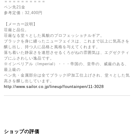
＝＝＝＝＝＝＝＝＝＝
ペン先21金
参考定価：32,400円
【メーカー説明】
荘厳と品位。
荘厳なる堂々とした風貌のプロフェッショナルギア。
ブラックを身に纏ったニューフェイスは、これまで以上に気高さを
醸し出し、持つ人に品格と風格を与えてくれます。
落ち着いた静寂さを連想させるくろがねの雰囲気は、エグゼクティ
ブにふさわしい逸品です。
※インペリアル（Imperial）・・・帝国の、皇帝の、威厳のある、
最上級の
ペン先・金属部分は全てブラックIP加工仕上げされ、堂々とした気
高さを醸し出しています。
http://www.sailor.co.jp/lineup/fountainpen/11-3028
ショップの評価