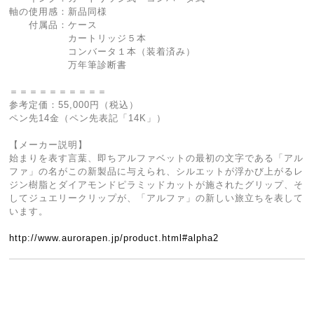
軸の使用感：新品同様
付属品：ケース
カートリッジ５本
コンバータ１本（装着済み）
万年筆診断書
＝＝＝＝＝＝＝＝＝＝
参考定価：55,000円（税込）
ペン先14金（ペン先表記「14K」）
【メーカー説明】
始まりを表す言葉、即ちアルファベットの最初の文字である「アル
ファ」の名がこの新製品に与えられ、シルエットが浮かび上がるレ
ジン樹脂とダイアモンドピラミッドカットが施されたグリップ、そ
してジュエリークリップが、「アルファ」の新しい旅立ちを表して
います。
http://www.aurorapen.jp/product.html#alpha2