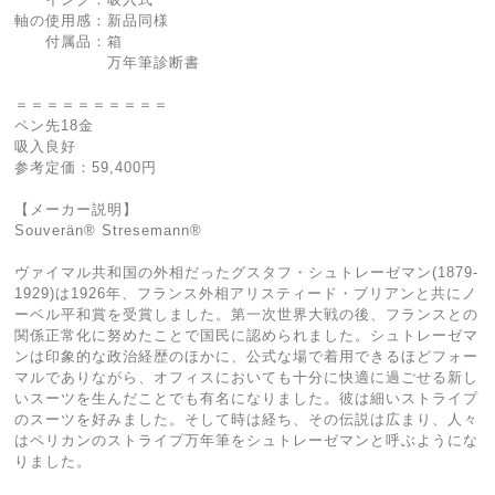
軸の使用感：新品同様
付属品：箱
万年筆診断書
＝＝＝＝＝＝＝＝＝＝
ペン先18金
吸入良好
参考定価：59,400円
【メーカー説明】
Souverän® Stresemann®
ヴァイマル共和国の外相だったグスタフ・シュトレーゼマン(1879-
1929)は1926年、フランス外相アリスティード・ブリアンと共にノ
ーベル平和賞を受賞しました。第一次世界大戦の後、フランスとの
関係正常化に努めたことで国民に認められました。シュトレーゼマ
ンは印象的な政治経歴のほかに、公式な場で着用できるほどフォー
マルでありながら、オフィスにおいても十分に快適に過ごせる新し
いスーツを生んだことでも有名になりました。彼は細いストライプ
のスーツを好みました。そして時は経ち、その伝説は広まり、人々
はペリカンのストライプ万年筆をシュトレーゼマンと呼ぶようにな
りました。