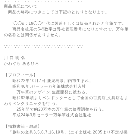
∵∵∵∵∵∵∵∵∵∵∵∵∵∵∵∵∵∵∵∵∵∵∵∵
商品表記について
商品の略称につきましては下記のとおりとなります。
’◯◯s：19◯◯年代に製造もしくは販売された万年筆です。
商品名後尾の5桁数字は弊社管理番号になりますので、万年筆
の名称とは関係がありません。
∵∵∵∵∵∵∵∵∵∵∵∵∵∵∵∵∵∵∵∵∵∵∵∵
川 口 明 弘
かわぐち あきひろ
【プロフィール】
昭和22年10月7日,鹿児島県川内市生まれ。
昭和46年,セーラー万年筆株式会社入社
万年筆のデザイン,生産開発に携わる。
昭和62年頃よりペンドクターとして全国の百貨店,文具店をま
わりペンクリニックを行 う。
25年間で約20万本の万年筆の修理調整を行う。
平成24年3月セーラー万年筆株式会社退社
【掲載書籍・雑誌】
「趣味の文具3,5,6,7,16,19号」(エイ出版社,2005より不定期掲