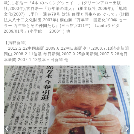
載),古谷浩一『4本 のヘミングウェイ 』(グリーンアロー出版
社,2000年),古谷浩一『万年筆の達人』 (枻出版社,2006年),「地域
文化(2007) ,季刊・通巻79号,対談 修理と再生をめ ぐって」(財団
法人八十二文化財団,2007年),桐山勝『万年筆 国産化100年 セー
ラー 万年筆とその仲間たち』(三五館,2011年)「Lapitaラピタ
2009/01号」(小学館 , 2008年) 他
【掲載新聞】
2012.2.12中国新聞,2009.6.22朝日新聞夕刊,2008.7.18読売新聞
岡山,2008.2.11信濃 毎日新聞,2007.9.25静岡新聞,2007.5.28南日
本新聞,2007.1.13熊本日日新聞 他