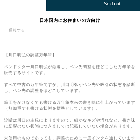
Sold out
日本国内にお住まいの方向け
通報する
【川口明弘の調整万年筆】
ペンドクター川口明弘が厳選し、ペン先調整をほどこした万年筆を
販売するサイトです。
すべて中古の万年筆ですが、川口明弘がペン先や吸引の状態を診断
し、ペン先の調整をほどこしています。
筆圧をかけなくても書ける万年筆本来の書き味に仕上がっています
（無加重でも書ける状態を標準としています）。
診断は川口の主観によりますので、細かなキズや汚れなど、書き味
に影響のない状態につきましては記載していない場合があります。
未使用のものであっても、調整のために一度インクを通しています