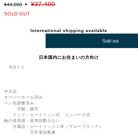
¥37,400
¥44,000
SOLD OUT
International shipping available
Sold out
日本国内にお住まいの方向け
通報する
中古品
オーバーホール済み
ペン先調整済み
字幅：細字
インク：カートリッジ式 コンバータ式
軸の使用感：使用回数少ない
付属品：カートリッジ１本（ブルーブラック）
万年筆診断書