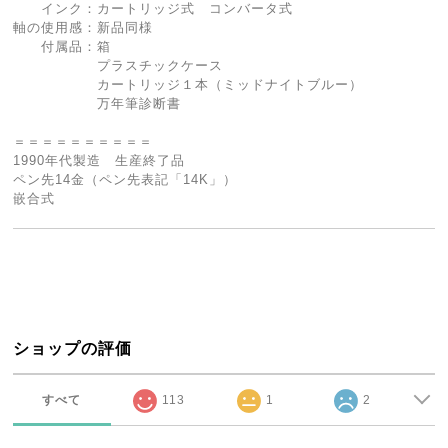
インク：カートリッジ式 コンバータ式
軸の使用感：新品同様
付属品：箱
プラスチックケース
カートリッジ１本（ミッドナイトブルー）
万年筆診断書
＝＝＝＝＝＝＝＝＝＝
1990年代製造 生産終了品
ペン先14金（ペン先表記「14K」）
嵌合式
ショップの評価
すべて
113
1
2