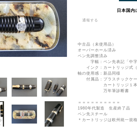
日本国内
通報する
中古品（未使用品）
オーバーホール済み
ペン先調整済み
字幅：ペン先表記「中字
インク：カートリッジ式（
軸の使用感：新品同様
付属品：プラスチックケー
カートリッジ１本（モン
万年筆診断書
＝＝＝＝＝＝＝＝＝＝
1980年代製造 生産終了品
ペン先スチール
＊カートリッジは欧州統一規