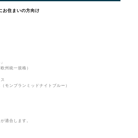
にお住まいの方向け
」
欧州統一規格）
ス
ブランミッドナイトブルー）
格が適合します。