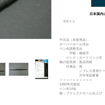
日本国内
通報する
中古品（未使用品）
オーバーホール済み
ペン先調整済み
字幅：極細字
インク：カートリッジ式 
軸の使用感：新品同様
付属品：箱
ノブレス専用ケー
万年筆診断書
＝＝＝＝＝＝＝＝＝＝
1980年代製造
ペン先14金
軸：ブラッククローム仕上げ