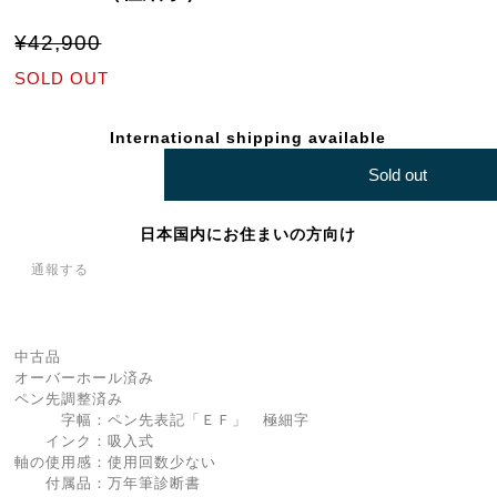
¥42,900
SOLD OUT
International shipping available
Sold out
日本国内にお住まいの方向け
通報する
中古品
オーバーホール済み
ペン先調整済み
字幅：ペン先表記「ＥＦ」 極細字
インク：吸入式
軸の使用感：使用回数少ない
付属品：万年筆診断書