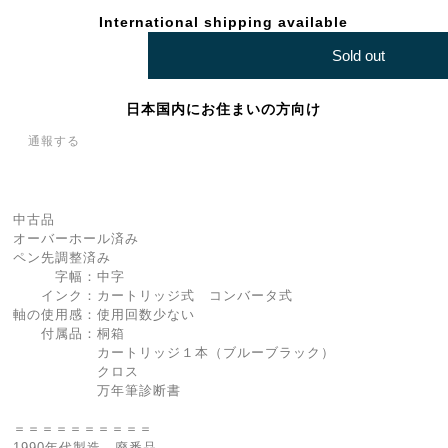
International shipping available
Sold out
日本国内にお住まいの方向け
通報する
中古品
オーバーホール済み
ペン先調整済み
字幅：中字
インク：カートリッジ式 コンバータ式
軸の使用感：使用回数少ない
付属品：桐箱
カートリッジ１本（ブルーブラック）
クロス
万年筆診断書
＝＝＝＝＝＝＝＝＝＝
1990年代製造 廃番品