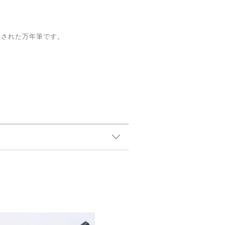
】
造された万年筆です。