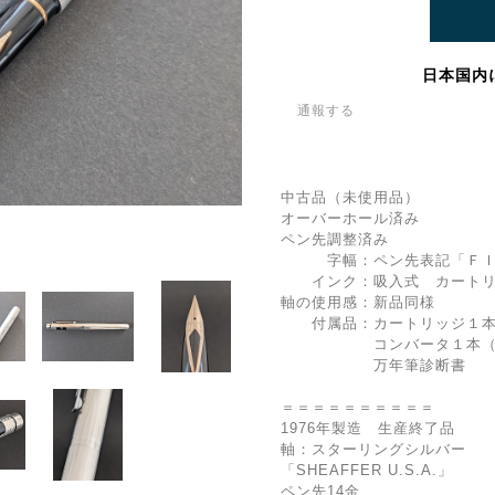
日本国内
通報する
中古品（未使用品）
オーバーホール済み
ペン先調整済み
字幅：ペン先表記「ＦＩ
インク：吸入式 カートリ
軸の使用感：新品同様
付属品：カートリッジ１本
コンバータ１本（装
万年筆診断書
＝＝＝＝＝＝＝＝＝＝
1976年製造 生産終了品
軸：スターリングシルバー
「SHEAFFER U.S.A.」
ペン先14金