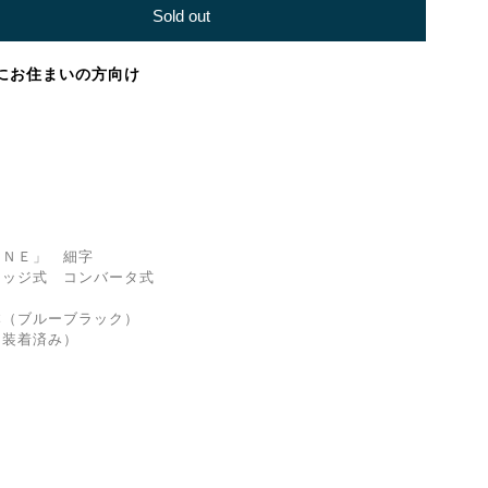
Sold out
にお住まいの方向け
ＮＥ」 細字
ッジ式 コンバータ式
（ブルーブラック）
着済み）