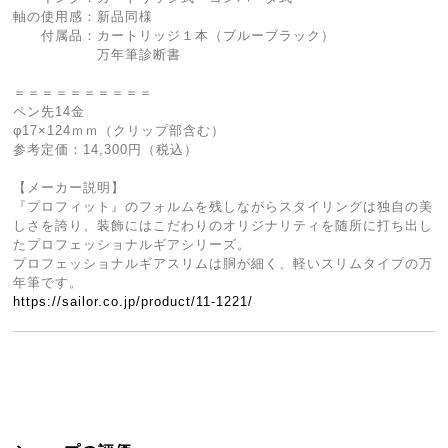
軸の使用感：新品同様
付属品：カートリッジ１本（ブルーブラック）
万年筆診断書
＝＝＝＝＝＝＝＝＝＝
ペン先14金
φ17×124ｍｍ（クリップ部含む）
参考定価：14,300円（税込）
【メーカー説明】
『プロフィット』のフォルムを残しながらスタイリングは独自の美
しさを誇り、装飾にはこだわりのオリジナリティを随所に打ち出し
たプロフェッショナルギアシリーズ。
プロフェッショナルギアスリムは胴が細く、軽いスリムタイプの万
年筆です。
https://sailor.co.jp/product/11-1221/