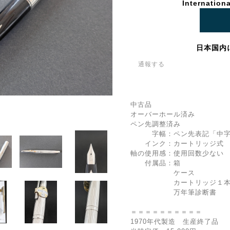
Internationa
日本国内
通報する
中古品
オーバーホール済み
ペン先調整済み
字幅：ペン先表記「中字
インク：カートリッジ式 
軸の使用感：使用回数少ない
付属品：箱
ケース
カートリッジ１本（ブ
万年筆診断書
＝＝＝＝＝＝＝＝＝＝
1970年代製造 生産終了品