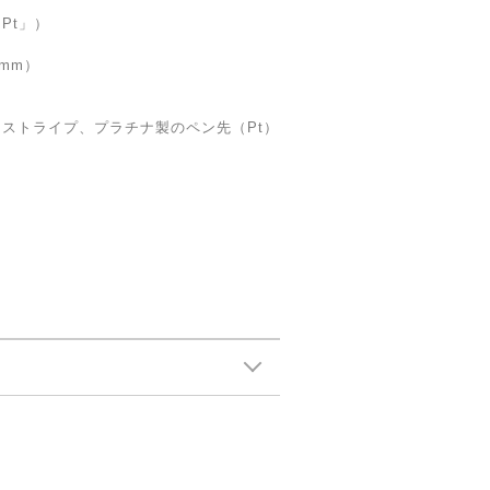
Pt」）
mm）
】
ストライプ、プラチナ製のペン先（Pt）
。