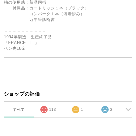
軸の使用感：新品同様
付属品：カートリッジ１本（ブラック）
コンバータ１本（装着済み）
万年筆診断書
＝＝＝＝＝＝＝＝＝＝
1994年製造 生産終了品
「FRANCE Ⅱ I」
ペン先18金
ショップの評価
すべて
113
1
2