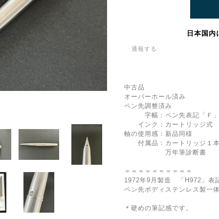
日本国内
通報する
中古品
オーバーホール済み
ペン先調整済み
字幅：ペン先表記「Ｆ」
インク：カートリッジ式 
軸の使用感：新品同様
付属品：カートリッジ１本
万年筆診断書
＝＝＝＝＝＝＝＝＝＝
1972年9月製造 「H972」表
ペン先ボディステンレス製一
＊硬めの筆記感です。