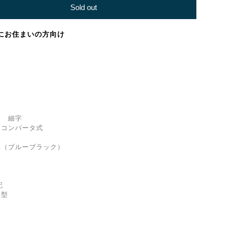
Sold out
にお住まいの方向け
 細字
コンバータ式
（ブルーブラック）
記
体型