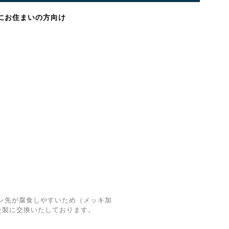
にお住まいの方向け
、ペン先が腐食しやすいため（メッキ加
金製に交換いたしております。