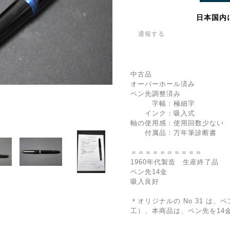
日本国内
通報する
中古品
オーバーホール済み
ペン先調整済み
字幅：極細字
インク：吸入式
軸の使用感：使用回数少ない
付属品：万年筆診断書
＝＝＝＝＝＝＝＝＝＝
1960年代製造 生産終了品
ペン先14金
吸入良好
＊オリジナルの No 31 は
工）、本商品は、ペン先を14