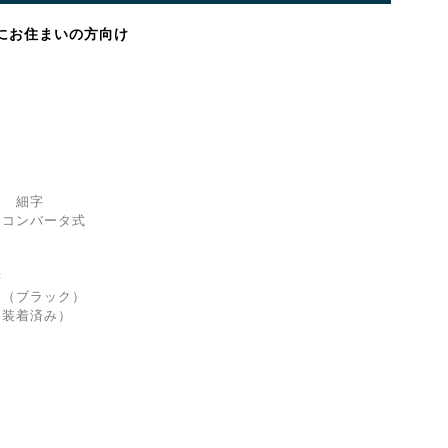
にお住まいの方向け
 細字
コンバータ式
書
ブラック）
着済み）