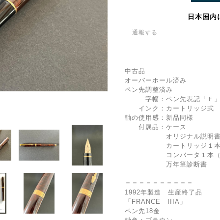
日本国内
通報する
中古品
オーバーホール済み
ペン先調整済み
字幅：ペン先表記「Ｆ」
インク：カートリッジ式 
軸の使用感：新品同様
付属品：ケース
オリジナル説明
カートリッジ１本（
コンバータ１本（装
万年筆診断書
＝＝＝＝＝＝＝＝＝＝
1992年製造 生産終了品
「FRANCE IIIA」
ペン先18金