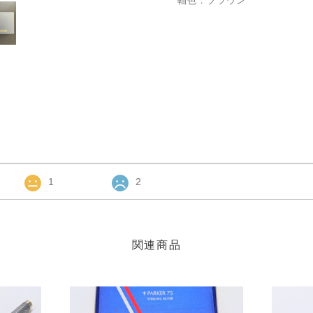
軸色：ブラウン
1
2
関連商品