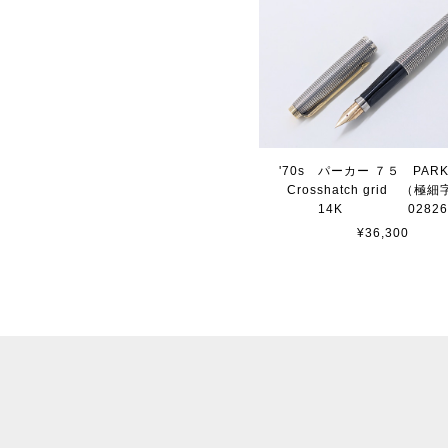
'70s パーカー ７５ PARK
Crosshatch grid （
14K 0282
¥36,300