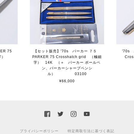
ER 75
【セット販売】'70s パーカー ７５
'70s
極細字）
PARKER 75 Crosshatch grid （極細
Cro
6
字） 14K （＋ パーカー ボールペ
ン、パーカーシャープペンシ
ル） 03100
¥66,000
プライバシーポリシー
特定商取引法に基づく表記