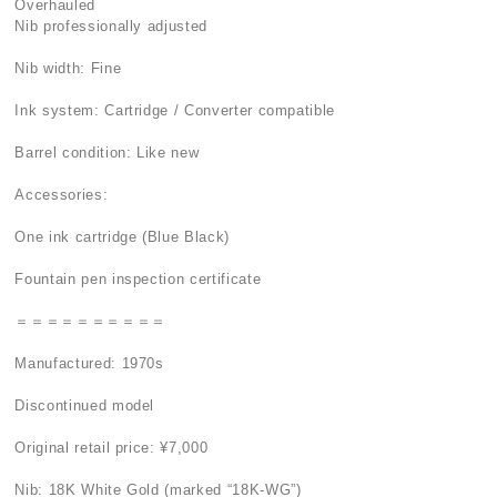
Overhauled
Nib professionally adjusted
Nib width: Fine
Ink system: Cartridge / Converter compatible
Barrel condition: Like new
Accessories:
One ink cartridge (Blue Black)
Fountain pen inspection certificate
＝＝＝＝＝＝＝＝＝＝
Manufactured: 1970s
Discontinued model
Original retail price: ¥7,000
Nib: 18K White Gold (marked “18K-WG”)