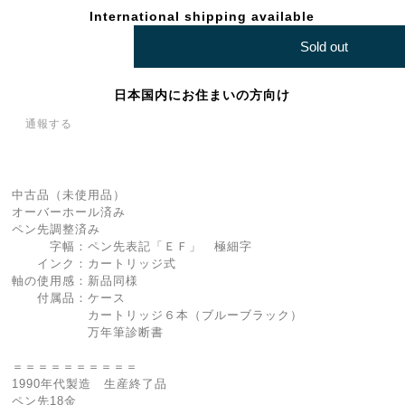
International shipping available
Sold out
日本国内にお住まいの方向け
通報する
中古品（未使用品）
オーバーホール済み
ペン先調整済み
字幅：ペン先表記「ＥＦ」 極細字
インク：カートリッジ式
軸の使用感：新品同様
付属品：ケース
カートリッジ６本（ブルーブラック）
万年筆診断書
＝＝＝＝＝＝＝＝＝＝
1990年代製造 生産終了品
ペン先18金