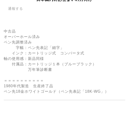
通報する
中古品
オーバーホール済み
ペン先調整済み
字幅：ペン先表記「細字」
インク：カートリッジ式 コンバータ式
軸の使用感：新品同様
付属品：カートリッジ１本（ブルーブラック）
万年筆診断書
＝＝＝＝＝＝＝＝＝＝
1980年代製造 生産終了品
ペン先18金ホワイトゴールド（ペン先表記「18K-WG」）