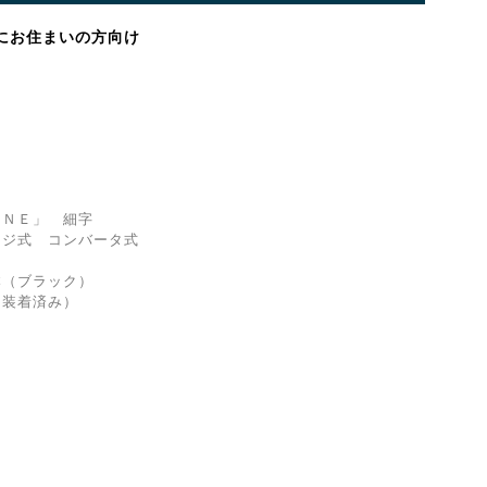
にお住まいの方向け
ＮＥ」 細字
ジ式 コンバータ式
（ブラック）
着済み）