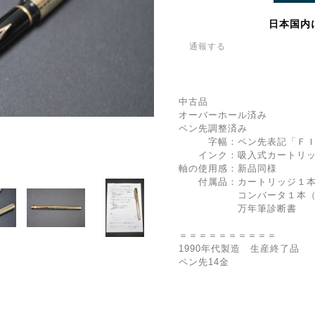
日本国内
通報する
中古品
オーバーホール済み
ペン先調整済み
字幅：ペン先表記「ＦＩ
インク：吸入式カートリッ
軸の使用感：新品同様
付属品：カートリッジ１本
コンバータ１本（装
万年筆診断書
＝＝＝＝＝＝＝＝＝＝
1990年代製造 生産終了品
ペン先14金