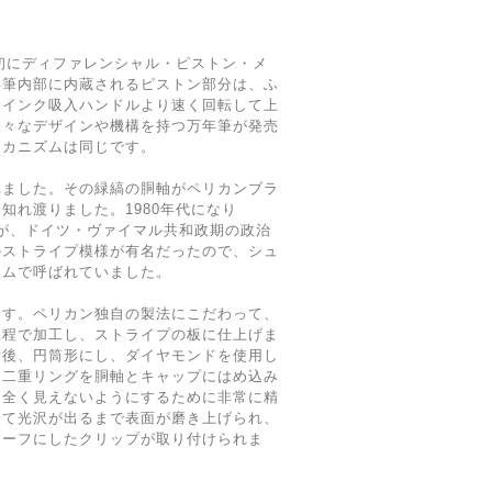
最初にディファレンシャル・ピストン・メ
年筆内部に内蔵されるピストン部分は、ふ
、インク吸入ハンドルより速く回転して上
様々なデザインや機構を持つ万年筆が発売
メカニズムは同じです。
されました。その緑縞の胴軸がペリカンブラ
知れ渡りました。1980年代になり
したが、ドイツ・ヴァイマル共和政期の政治
のストライプ模様が有名だったので、シュ
ームで呼ばれていました。
ます。ペリカン独自の製法にこだわって、
工程で加工し、ストライプの板に仕上げま
断後、円筒形にし、ダイヤモンドを使用し
る二重リングを胴軸とキャップにはめ込み
を全く見えないようにするために非常に精
して光沢が出るまで表面が磨き上げられ、
チーフにしたクリップが取り付けられま