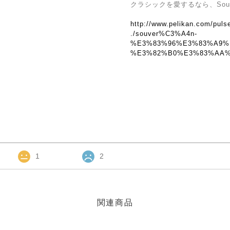
クラシックを愛するなら、Souv
http://www.pelikan.com/puls
./souver%C3%A4n-
%E3%83%96%E3%83%A9%
%E3%82%B0%E3%83%AA
1
2
関連商品