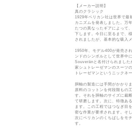
【メーカー説明】
真のクラシック
1929年ペリカン社は世界で
カニズムを発表しました。万
たつの異なったギアによって
下します。今日に至るまで、
されましたが、基本的な吸入
1950年、モデル400が発売
ンドのシンボルとして世界中に
Souveränと名付けられま
家シュトレーゼマンのスーツ
トレーゼマンというニックネ
胴軸の製造には手間がかかり
原料のコットンを何段階もの
す。それを胴軸のサイズに裁
て研磨します。次に、特徴あ
ます。この工程ではつなぎ目
密な作業が要求されます。そ
次にペリカンのくちばしをモ
す。