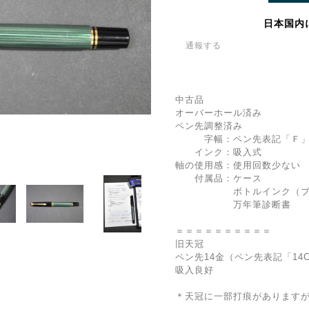
日本国内
通報する
中古品
オーバーホール済み
ペン先調整済み
字幅：ペン先表記「Ｆ」
インク：吸入式
軸の使用感：使用回数少ない
付属品：ケース
ボトルインク（ブル
万年筆診断書
＝＝＝＝＝＝＝＝＝＝
旧天冠
ペン先14金（ペン先表記「14
吸入良好
＊天冠に一部打痕があります