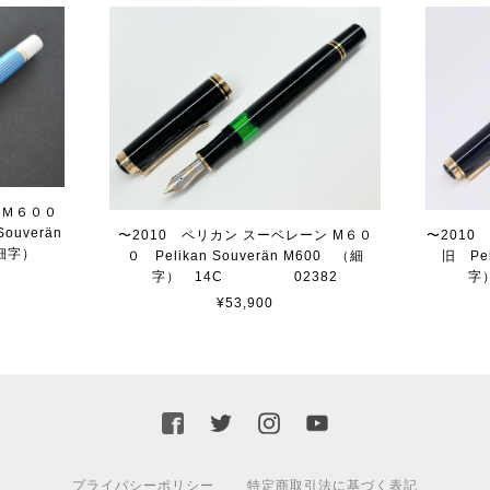
 Ｍ６００
ouverän
〜2010 ペリカン スーベレーン M６０
〜2010
e （細字）
０ Pelikan Souverän M600 （細
旧 Pel
1
字） 14C 02382
字
¥53,900
プライバシーポリシー
特定商取引法に基づく表記