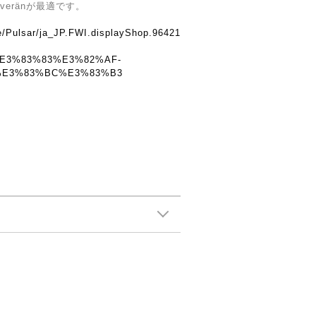
eränが最適です。
e/Pulsar/ja_JP.FWI.displayShop.96421
E3%83%83%E3%82%AF-
%E3%83%BC%E3%83%B3