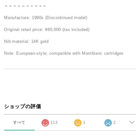
＝＝＝＝＝＝＝＝＝＝
Manufacture: 1990s (Discontinued model)
Original retail price: ¥80,000 (tax included)
Nib material: 14K gold
Note: European-style; compatible with Montblanc cartridges
ショップの評価
すべて
113
1
2