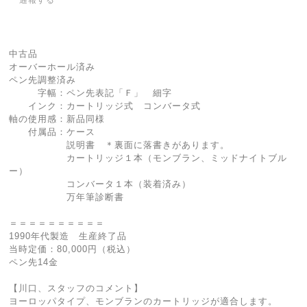
中古品
オーバーホール済み
ペン先調整済み
字幅：ペン先表記「Ｆ」 細字
インク：カートリッジ式 コンバータ式
軸の使用感：新品同様
付属品：ケース
説明書 ＊裏面に落書きがあります。
カートリッジ１本（モンブラン、ミッドナイトブル
ー）
コンバータ１本（装着済み）
万年筆診断書
＝＝＝＝＝＝＝＝＝＝
1990年代製造 生産終了品
当時定価：80,000円（税込）
ペン先14金
【川口、スタッフのコメント】
ヨーロッパタイプ、モンブランのカートリッジが適合します。