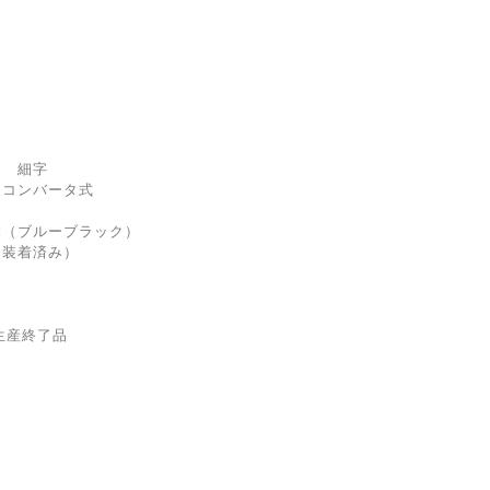
 細字
コンバータ式
（ブルーブラック）
着済み）
 生産終了品
】