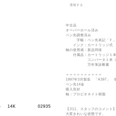
通報する
中古品
オーバーホール済み
ペン先調整済み
字幅：ペン先表記「Ｆ」
インク：カートリッジ式 
軸の使用感：新品同様
付属品：カートリッジ１本
コンバータ１本（装
万年筆診断書
＝＝＝＝＝＝＝＝＝＝
1997年3月製造 「A397」
ペン先14金
吸入良好
軸：プロピオネイト樹脂
【川口、スタッフのコメント
大変きれいな状態です。