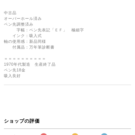
中古品
オーバーホール済み
ペン先調整済み
字幅：ペン先表記「ＥＦ」 極細字
インク：吸入式
軸の使用感：新品同様
付属品：万年筆診断書
＝＝＝＝＝＝＝＝＝＝
1970年代製造 生産終了品
ペン先18金
吸入良好
ショップの評価