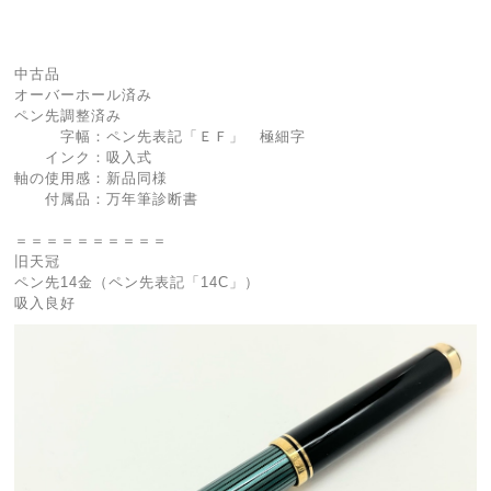
中古品
オーバーホール済み
ペン先調整済み
字幅：ペン先表記「ＥＦ」 極細字
インク：吸入式
軸の使用感：新品同様
付属品：万年筆診断書
＝＝＝＝＝＝＝＝＝＝
旧天冠
ペン先14金（ペン先表記「14C」）
吸入良好