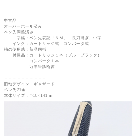
中古品
オーバーホール済み
ペン先調整済み
字幅：ペン先表記「ＮＭ」 長刀研ぎ、中字
インク：カートリッジ式 コンバータ式
軸の使用感：新品同様
付属品：カートリッジ１本（ブルーブラック）
コンバータ１本
万年筆診断書
＝＝＝＝＝＝＝＝＝＝
旧軸デザイン ギャザード
ペン先21金
本体サイズ：Φ18×141mm