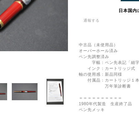
日本国内
通報する
中古品（未使用品）
オーバーホール済み
ペン先調整済み
字幅：ペン先表記「細字
インク：カートリッジ式 
軸の使用感：新品同様
付属品：カートリッジ１本
万年筆診断書
＝＝＝＝＝＝＝＝＝＝
1980年代製造 生産終了品
ペン先メッキ