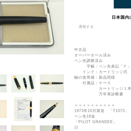
日本国内
通報する
中古品
オーバーホール済み
ペン先調整済み
字幅：ペン先表記「Ｆ」
インク：カートリッジ式 
軸の使用感：新品同様
付属品：ケース
カートリッジ１本（ブ
万年筆診断書
＝＝＝＝＝＝＝＝＝＝
1973年10月製造 「T1073」
ペン先18金
「PILOT GRANDEE」
〄