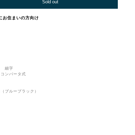
Sold out
にお住まいの方向け
 細字
コンバータ式
ルーブラック）