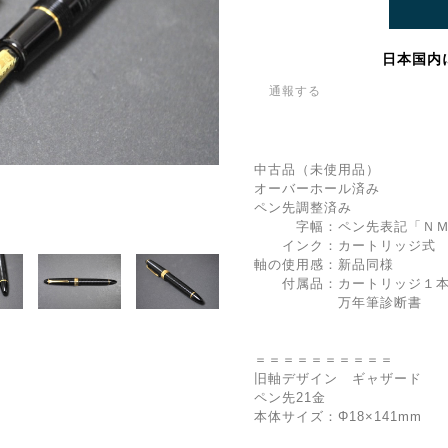
日本国内
通報する
中古品（未使用品）
オーバーホール済み
ペン先調整済み
字幅：ペン先表記「ＮＭ」
インク：カートリッジ式 
軸の使用感：新品同様
付属品：カートリッジ１本
万年筆診断書
＝＝＝＝＝＝＝＝＝＝
旧軸デザイン ギャザード
ペン先21金
本体サイズ：Φ18×141mm