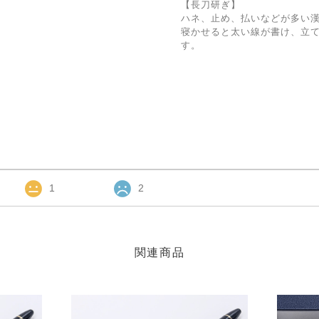
【長刀研ぎ】
ハネ、止め、払いなどが多い
寝かせると太い線が書け、立
す。
1
2
関連商品