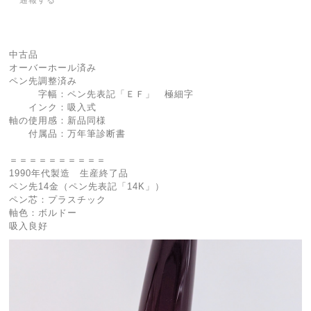
中古品
オーバーホール済み
ペン先調整済み
字幅：ペン先表記「ＥＦ」 極細字
インク：吸入式
軸の使用感：新品同様
付属品：万年筆診断書
＝＝＝＝＝＝＝＝＝＝
1990年代製造 生産終了品
ペン先14金（ペン先表記「14K」）
ペン芯：プラスチック
軸色：ボルドー
吸入良好