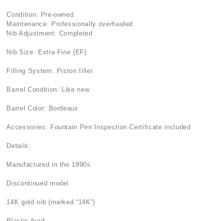
Condition: Pre-owned
Maintenance: Professionally overhauled
Nib Adjustment: Completed
Nib Size: Extra Fine (EF)
Filling System: Piston filler
Barrel Condition: Like new
Barrel Color: Bordeaux
Accessories: Fountain Pen Inspection Certificate included
Details:
Manufactured in the 1990s
Discontinued model
14K gold nib (marked “14K”)
Plastic feed