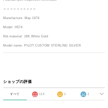
＝＝＝＝＝＝＝＝＝＝
Manufacture: May 1974
Model: H574
Nib material: 18K White Gold
Model name: PILOT CUSTOM STERLING SILVER
ショップの評価
すべて
113
1
2