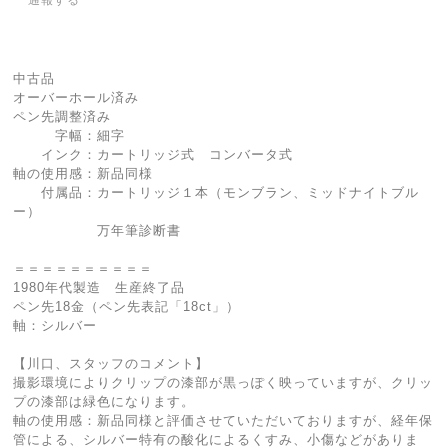
中古品
オーバーホール済み
ペン先調整済み
字幅：細字
インク：カートリッジ式 コンバータ式
軸の使用感：新品同様
付属品：カートリッジ１本（モンブラン、ミッドナイトブル
ー）
万年筆診断書
＝＝＝＝＝＝＝＝＝＝
1980年代製造 生産終了品
ペン先18金（ペン先表記「18ct」）
軸：シルバー
【川口、スタッフのコメント】
撮影環境によりクリップの漆部が黒っぽく映っていますが、クリッ
プの漆部は緑色になります。
軸の使用感：新品同様と評価させていただいておりますが、経年保
管による、シルバー特有の酸化によるくすみ、小傷などがありま