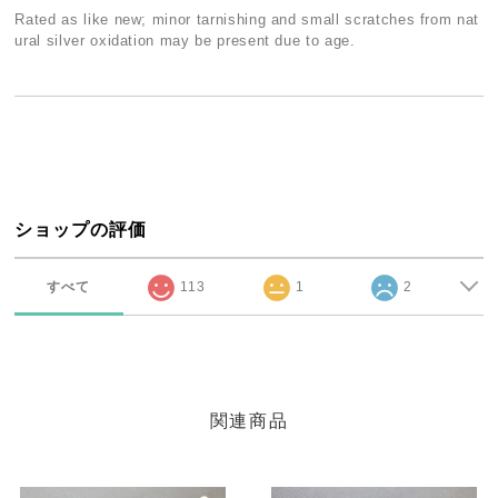
Rated as like new; minor tarnishing and small scratches from nat
ural silver oxidation may be present due to age.
ショップの評価
すべて
113
1
2
関連商品