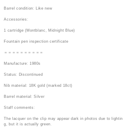
Barrel condition: Like new
Accessories:
1 cartridge (Montblanc, Midnight Blue)
Fountain pen inspection certificate
＝＝＝＝＝＝＝＝＝＝
Manufacture: 1980s
Status: Discontinued
Nib material: 18K gold (marked 18ct)
Barrel material: Silver
Staff comments:
The lacquer on the clip may appear dark in photos due to lightin
g, but it is actually green.