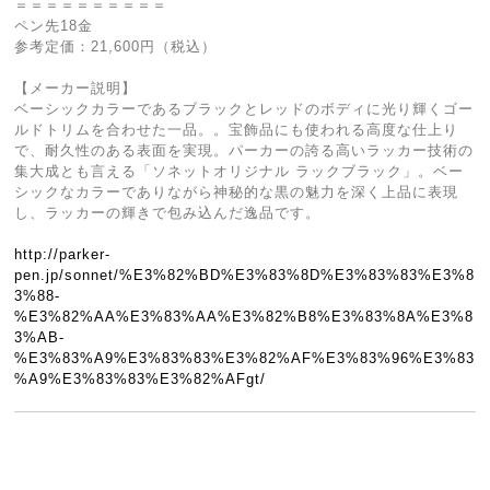
＝＝＝＝＝＝＝＝＝＝
ペン先18金
参考定価：21,600円（税込）
【メーカー説明】
ベーシックカラーであるブラックとレッドのボディに光り輝くゴー
ルドトリムを合わせた一品。。宝飾品にも使われる高度な仕上り
で、耐久性のある表面を実現。パーカーの誇る高いラッカー技術の
集大成とも言える「ソネットオリジナル ラックブラック」。ベー
シックなカラーでありながら神秘的な黒の魅力を深く上品に表現
し、ラッカーの輝きで包み込んだ逸品です。
http://parker-
pen.jp/sonnet/%E3%82%BD%E3%83%8D%E3%83%83%E3%8
3%88-
%E3%82%AA%E3%83%AA%E3%82%B8%E3%83%8A%E3%8
3%AB-
%E3%83%A9%E3%83%83%E3%82%AF%E3%83%96%E3%83
%A9%E3%83%83%E3%82%AFgt/