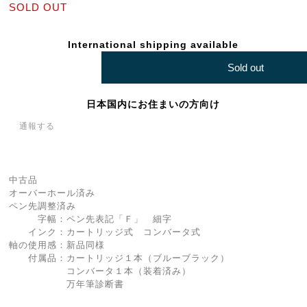
SOLD OUT
International shipping available
Sold out
日本国内にお住まいの方向け
通報する
中古品
オーバーホール済み
ペン先調整済み
字幅：ペン先表記「Ｆ」 細字
インク：カートリッジ式 コンバータ式
軸の使用感：新品同様
付属品：カートリッジ１本（ブルーブラック）
コンバータ１本（装着済み）
万年筆診断書