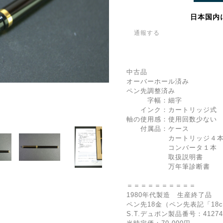
日本国内
通報する
中古品
オーバーホール済み
ペン先調整済み
字幅：細字
インク：カートリッジ式 
軸の使用感：使用回数少ない
付属品：ケース
カートリッジ４
コンバータ１本
取扱説明書
万年筆診断書
＝＝＝＝＝＝＝＝＝＝
1980年代製造 生産終了品
ペン先18金（ペン先表記「18c
S.T.デュポン製品番号：41274