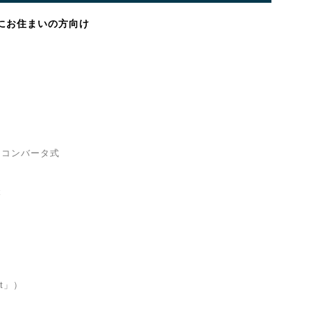
にお住まいの方向け
コンバータ式
本
t」）