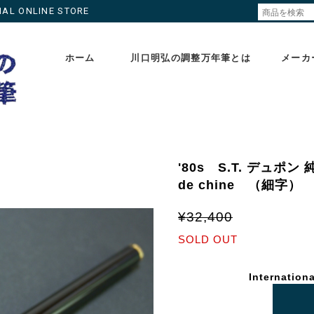
ONLINE STORE
ホーム
川口明弘の調整万年筆とは
メーカ
'80s S.T. デュポン 純
de chine （細字
¥32,400
SOLD OUT
Internationa