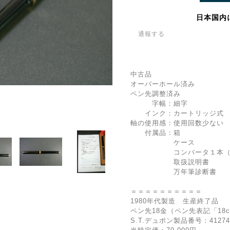
日本国内
通報する
中古品
オーバーホール済み
ペン先調整済み
字幅：細字
インク：カートリッジ式 
軸の使用感：使用回数少ない
付属品：箱
ケース
コンバータ１本（装
取扱説明書
万年筆診断書
＝＝＝＝＝＝＝＝＝＝
1980年代製造 生産終了品
ペン先18金（ペン先表記「18c
S.T.デュポン製品番号：41274