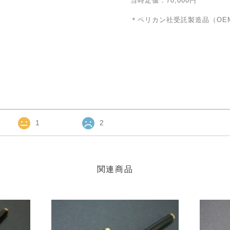
当時定価：70,000円
＊ペリカン社受託製造品（OE
1
2
関連商品