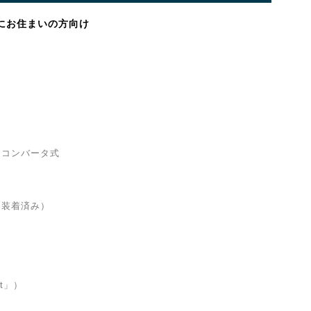
にお住まいの方向け
コンバータ式
着済み）
t」）