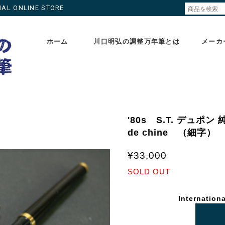
ONLINE STORE
ホーム
川口明弘の調整万年筆とは
メーカ
'80s S.T. デュポン 純
de chine （細字
¥33,000
SOLD OUT
Internationa